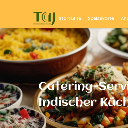
Startseite
Speisekarte
And
Catering-Serv
Indischer Küc