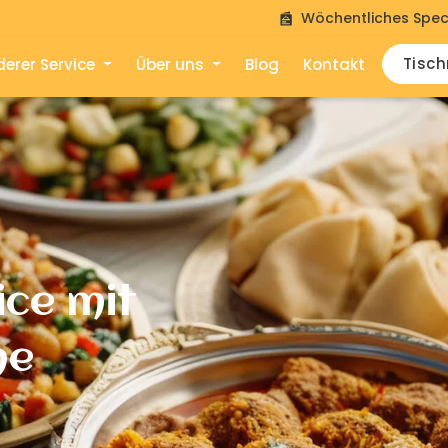
Wöchentliches Spec
Tisc
erer Service
Über uns
Blog
Kontakt
ice mit
he