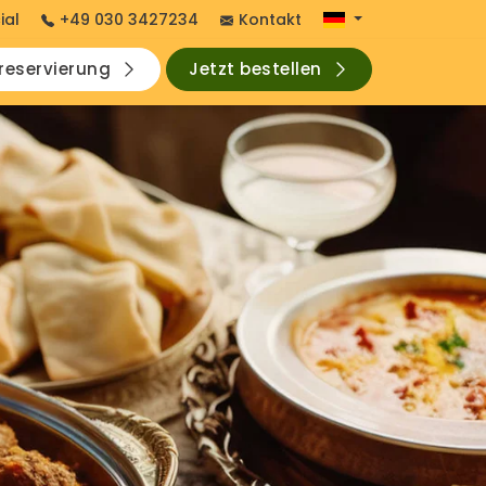
ial
+49 030 3427234
Kontakt
hreservierung
Jetzt bestellen