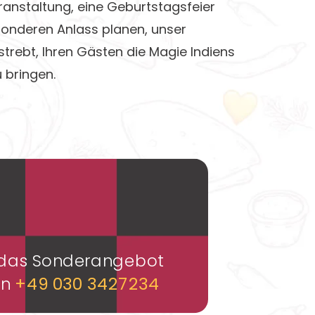
ranstaltung, eine Geburtstagsfeier
onderen Anlass planen, unser
trebt, Ihren Gästen die Magie Indiens
u bringen.
m das Sonderangebot
en
+49 030 3427234